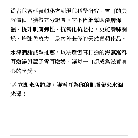
從古代宮廷養顏秘方到現代科學研究，雪耳的美
容價值已獲得充分證實。它不僅能幫助
深層保
濕、提升肌膚彈性、抗氧化抗老化
，更能養肺潤
燥、增強免疫力，是內外兼修的天然養顏佳品。
水澤潤舖
誠摯推薦，以精選雪耳打造的
海燕窩雪
耳燉湯
與
蓮子雪耳燉奶
，讓每一口都成為滋養身
心的享受。
💡 
立即來店體驗，讓雪耳為你的肌膚帶來水潤
光澤！