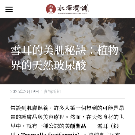
首頁
關於水澤
雪耳的美肌秘訣：植物
水澤潤品
關於水澤潤舖
界的天然玻尿酸
關於水澤企業
品牌動態
水澤潤飲
水澤甜品
加盟我們
滋補小吃
·
聯絡我們
2025年2月19日
食補新知
菜單
線上點餐
當談到肌膚保養，許多人第一個想到的可能是昂
貴的護膚品與美容療程。然而，在天然食材的世
加入會員
界中，就有一種公認的
美顏聖品——雪耳（銀
耳，Tremella fuciformis）
。這種自古以來