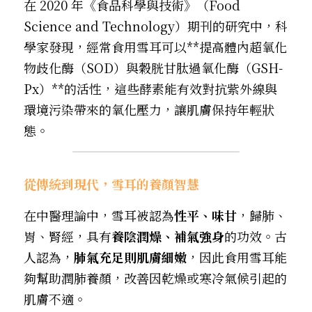
在 2020 年《食品科學與技術》（Food 
Science and Technology）期刊的研究中，科
學家發現，經常食用雪耳可以**提高體內超氧化
物歧化酶（SOD）與穀胱甘肽過氧化酶（GSH-
Px）**的活性，這些酵素能有效對抗紫外線與
環境污染帶來的氧化壓力，讓肌膚保持年輕狀
態。
從傳統到現代，雪耳的養顏智慧
在中醫理論中，雪耳被認為
性平、味甘
，歸肺、
胃、腎經，具有
養陰潤燥、補氣強身
的功效。古
人認為，
肺氣充足則肌膚細嫩
，因此食用雪耳能
夠幫助潤肺養顏，改善因乾燥或寒冷氣候引起的
肌膚不適。