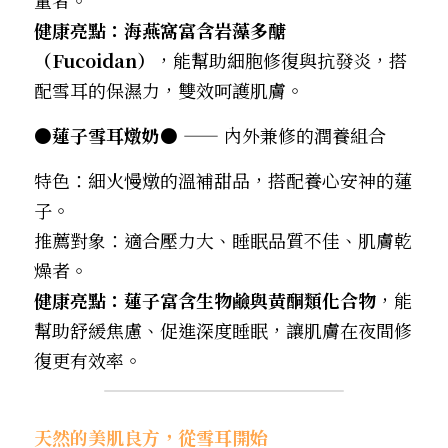
量者。
健康亮點：海燕窩富含岩藻多醣
（Fucoidan）
，能幫助細胞修復與抗發炎，搭
配雪耳的保濕力，雙效呵護肌膚。
●蓮子雪耳燉奶●
 —— 內外兼修的潤養組合
特色：細火慢燉的溫補甜品，搭配養心安神的蓮
子。
推薦對象：適合壓力大、睡眠品質不佳、肌膚乾
燥者。
健康亮點：蓮子富含生物鹼與黃酮類化合物
，能
幫助舒緩焦慮、促進深度睡眠，讓肌膚在夜間修
復更有效率。
天然的美肌良方，從雪耳開始