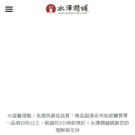
×
部落格分類
首頁
關於水澤
所有博客分類
水澤潤品
最新消息
關於水澤潤舖
關於水澤企業
品牌動態
食補新知
水澤潤飲
水澤甜品
加盟我們
滋補小吃
聯絡我們
菜單
線上點餐
※溫馨提醒：為提供最佳品質，燉品甜湯系列如欲購買單
加入會員
一品項10份以上，敬請於3小時前預訂。水澤潤舖感謝您的
理解與支持