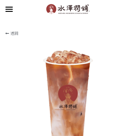
×
部落格分類
首頁
返回
關於水澤
所有博客分類
水澤潤品
最新消息
關於水澤潤舖
關於水澤企業
品牌動態
食補新知
水澤潤飲
水澤甜品
加盟我們
滋補小吃
聯絡我們
菜單
線上點餐
加入會員