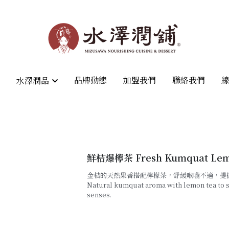
品牌動態
品牌動態
加盟我們
加盟我們
聯絡我們
聯絡我們
水澤潤品
水澤潤品
鮮桔爆檸茶 Fresh Kumquat Lem
金桔的天然果香搭配檸檬茶，舒緩喉嚨不適，提
Natural kumquat aroma with lemon tea to s
senses.