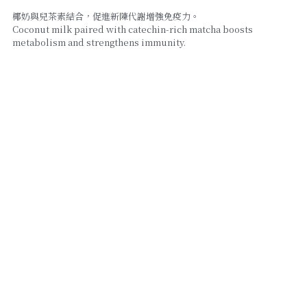
椰奶與兒茶素結合，促進新陳代謝增強免疫力。
Coconut milk paired with catechin-rich matcha boosts
線上點餐
metabolism and strengthens immunity.