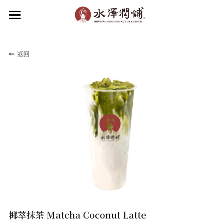
×
部落格分類
首頁
返回
關於水澤
所有博客分類
水澤潤品
最新消息
關於水澤潤舖
關於水澤企業
品牌動態
食補新知
水澤潤飲
水澤甜品
加盟我們
滋補小吃
聯絡我們
菜單
線上點餐
加入會員
椰萃抹茶 Matcha Coconut Latte