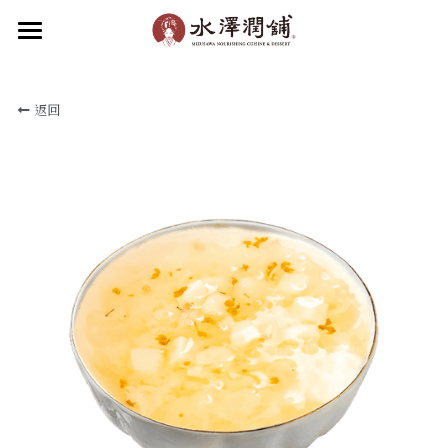
×
部落格分類
首頁
返回
關於水澤
所有博客分類
水澤潤品
最新消息
關於水澤潤舖
關於水澤企業
品牌動態
食補新知
水澤潤飲
水澤甜品
加盟我們
滋補小吃
聯絡我們
菜單
線上點餐
加入會員