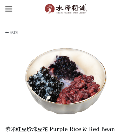
×
部落格分類
首頁
返回
關於水澤
所有博客分類
水澤潤品
最新消息
關於水澤潤舖
關於水澤企業
品牌動態
食補新知
水澤潤飲
水澤甜品
加盟我們
滋補小吃
聯絡我們
菜單
線上點餐
加入會員
紫米紅豆珍珠豆花 Purple Rice & Red Bean