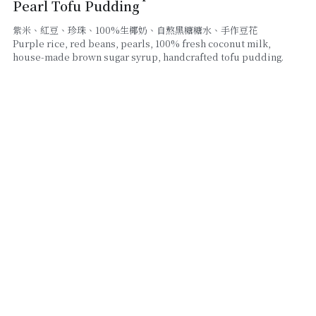
Pearl Tofu Pudding
紫米、紅豆、珍珠、100%生椰奶、自熬黑糖糖水、手作豆花
線上點餐
Purple rice, red beans, pearls, 100% fresh coconut milk,
house-made brown sugar syrup, handcrafted tofu pudding.