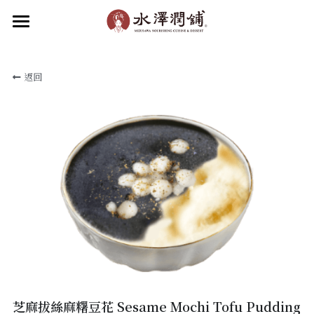
×
部落格分類
首頁
返回
關於水澤
所有博客分類
水澤潤品
最新消息
關於水澤潤舖
關於水澤企業
品牌動態
食補新知
水澤潤飲
水澤甜品
加盟我們
滋補小吃
聯絡我們
菜單
線上點餐
加入會員
芝麻拔絲麻糬豆花 Sesame Mochi Tofu Pudding