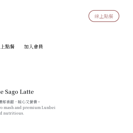
線上點餐
線上點餐
線上點餐
線上點餐
加入會員
加入會員
 Sago Latte
濃郁香甜，暖心又營養。
taro mash and premium Lunbei
d nutritious.