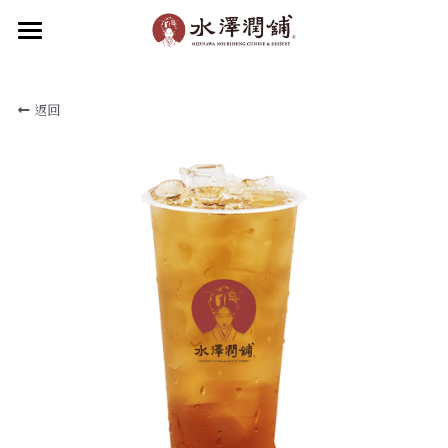
×
部落格分類
首頁
返回
關於水澤
所有博客分類
水澤潤品
最新消息
關於水澤潤舖
關於水澤企業
品牌動態
食補新知
水澤潤飲
水澤甜品
加盟我們
滋補小吃
聯絡我們
菜單
線上點餐
加入會員