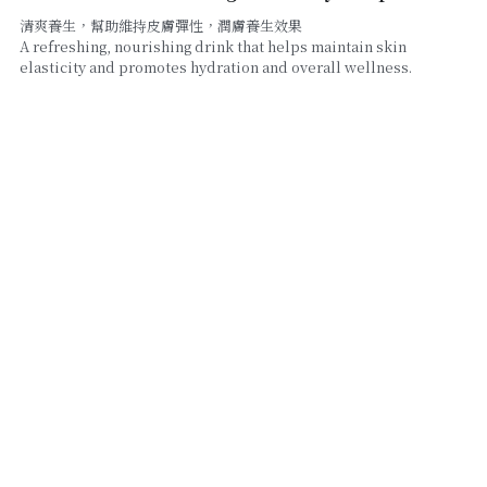
清爽養生，幫助維持皮膚彈性，潤膚養生效果
A refreshing, nourishing drink that helps maintain skin
線上點餐
elasticity and promotes hydration and overall wellness.