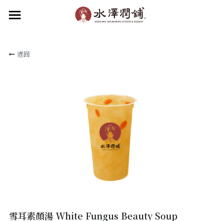
×
部落格分類
首頁
返回
關於水澤
所有博客分類
水澤潤品
最新消息
關於水澤潤舖
關於水澤企業
品牌動態
食補新知
水澤潤飲
水澤甜品
加盟我們
滋補小吃
聯絡我們
菜單
線上點餐
加入會員
雪耳素顏湯 White Fungus Beauty Soup