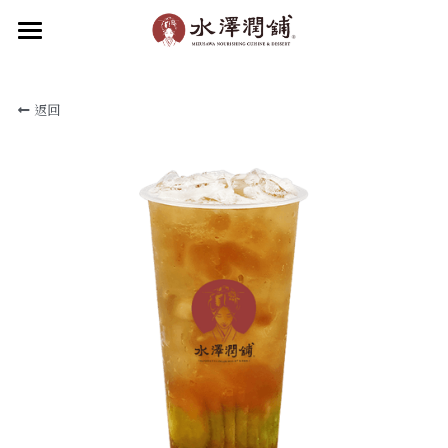
×
部落格分類
首頁
返回
關於水澤
所有博客分類
水澤潤品
最新消息
關於水澤潤舖
關於水澤企業
品牌動態
食補新知
水澤潤飲
水澤甜品
加盟我們
滋補小吃
聯絡我們
菜單
線上點餐
加入會員